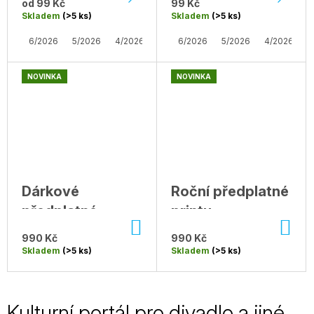
n
od
99 Kč
99 Kč
a
Skladem
(>5 ks)
Skladem
(>5 ks)
í
j
6/2026
5/2026
4/2026
3/2026
6/2026
2/2026
5/2026
1/2026
4/2026
10/202
3
í
p
t
NOVINKA
NOVINKA
o
?
r
t
HLEDAT
á
Dárkové
Roční předplatné
l
předplatné
printu
D
p
DO
DO
Divadelních
o
KOŠÍKU
KO
990 Kč
990 Kč
p
r
novin na rok
Skladem
(>5 ks)
Skladem
(>5 ks)
o
r
o
u
č
d
Kulturní portál pro divadlo a jiné
u