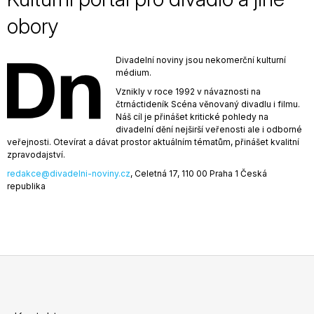
j
i
obory
e
m
v
e
Divadelní noviny jsou nekomerční kulturní
a
médium.
ROČNÍ
Vznikly v roce 1992 v návaznosti na
PŘEDPLATNÉ
d
čtrnáctideník Scéna věnovaný divadlu i filmu.
PRINTU
Náš cíl je přinášet kritické pohledy na
l
990
divadelní dění nejširší veřenosti ale i odborné
Kč
veřejnosti. Otevírat a dávat prostor aktuálním tématům, přinášet kvalitní
o
zpravodajství.
redakce@divadelni-noviny.cz
, Celetná 17, 110 00 Praha 1 Česká
a
republika
j
i
n
Z
é
á