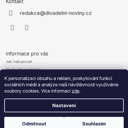
o
Kontakt
p
a
b
redakce@divadelni-noviny.cz
t
o
í
r
Facebook
Instagram
y
Informace pro vás
Jak nakupovat
Obchodní podmínky
Podmínky ochrany osobních údajů
K personalizaci obsahu a reklam, poskytování funkcí
sociálních médií a analýze naší návštěvnosti využíváme
Reklamace
soubory cookies. Více informací
zde
.
Kontakty
Nastavení
© 2026 Eshop - Divadelní noviny. Všechna
Vytvořil Shoptet
Odmítnout
Souhlasím
práva vyhrazena.
Upravit nastavení cookies