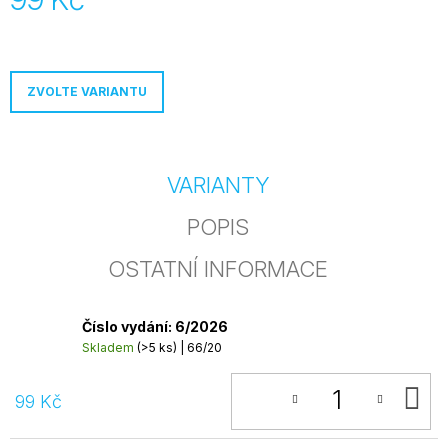
j
Měrná
e
cena:
m
e
ZVOLTE VARIANTU
ROČNÍ
PŘEDPLATNÉ
PRINTU
990
VARIANTY
Kč
POPIS
OSTATNÍ INFORMACE
Číslo vydání: 6/2026
Skladem
(>5 ks)
| 66/20
D
99 Kč
K