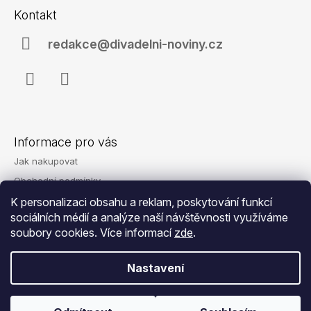
á
Kontakt
p
a
redakce@divadelni-noviny.cz
t
í
Facebook
Instagram
Informace pro vás
Jak nakupovat
Obchodní podmínky
Podmínky ochrany osobních údajů
K personalizaci obsahu a reklam, poskytování funkcí
sociálních médií a analýze naší návštěvnosti využíváme
Reklamace
soubory cookies. Více informací
zde
.
Kontakty
Nastavení
© 2026 Eshop - Divadelní noviny. Všechna
Vytvořil Shoptet