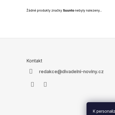
99 Kč
Žádné produkty značky
Suunto
nebyly nalezeny...
Z
á
Kontakt
p
a
redakce@divadelni-noviny.cz
t
í
Facebook
Instagram
K personali