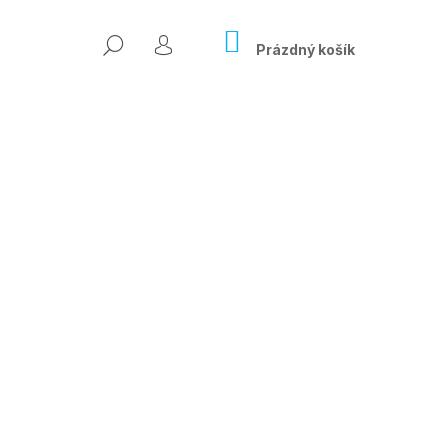
NÁKUPNÍ
HLEDAT
KOŠÍK
Prázdný košík
PŘIHLÁŠENÍ
Následující
ÍSLO ONLINE