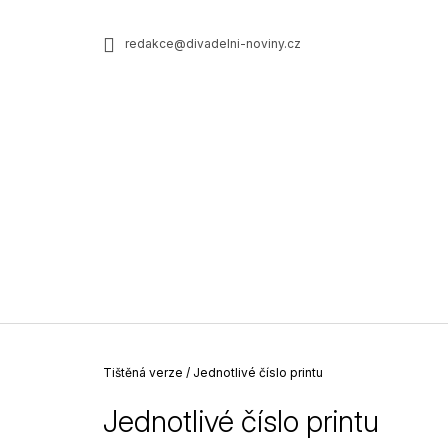
K
Přejít
na
o
ZPĚT
ZPĚT
redakce@divadelni-noviny.cz
obsah
DO
DO
š
OBCHODU
OBCHODU
í
k
Domů
Tištěná verze
/
Jednotlivé číslo printu
Jednotlivé číslo printu
JEDNOTLIVÉ ČÍSLO PRINTU