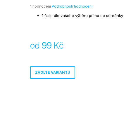
99 Kč
Průměrné
1 hodnocení
Podrobnosti hodnocení
hodnocení
1 číslo dle vašeho výběru přímo do schránky
produktu
je
5,0
z
5
od
99 Kč
hvězdiček.
Měrná
cena:
ZVOLTE VARIANTU