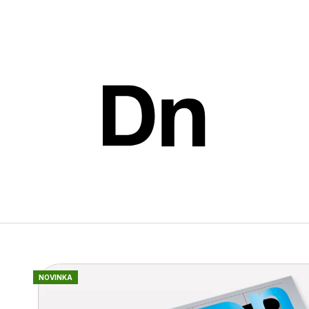
Co potřebujete najít?
HLEDAT
Doporučujeme
NOVINKA
ROČNÍ PŘEDPLATNÉ PRINTU
JEDNOTLIVÉ Č