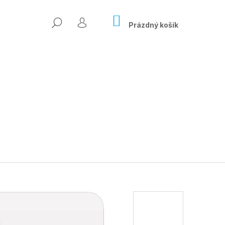
NÁKUPNÍ
HLEDAT
KOŠÍK
Prázdný košík
PŘIHLÁŠENÍ
Následující
ÍSLO ONLINE