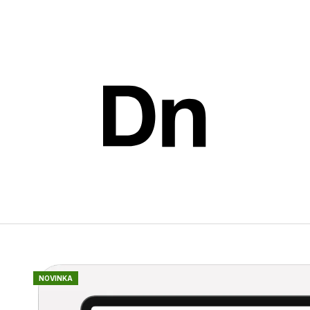
Co potřebujete najít?
HLEDAT
Doporučujeme
NOVINKA
ROČNÍ PŘEDPLATNÉ PRINTU
JEDNOTLIVÉ Č