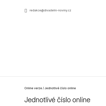
K
Přejít
na
o
ZPĚT
ZPĚT
redakce@divadelni-noviny.cz
obsah
DO
DO
š
OBCHODU
OBCHODU
í
k
Domů
Online verze
/
Jednotlivé číslo online
Jednotlivé číslo online
JEDNOTLIVÉ ČÍSLO PRINTU