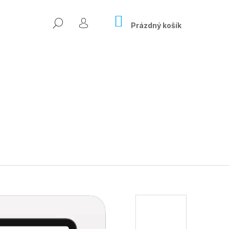
NÁKUPNÍ
HLEDAT
KOŠÍK
Prázdný košík
PŘIHLÁŠENÍ
Následující
ÍSLO ONLINE