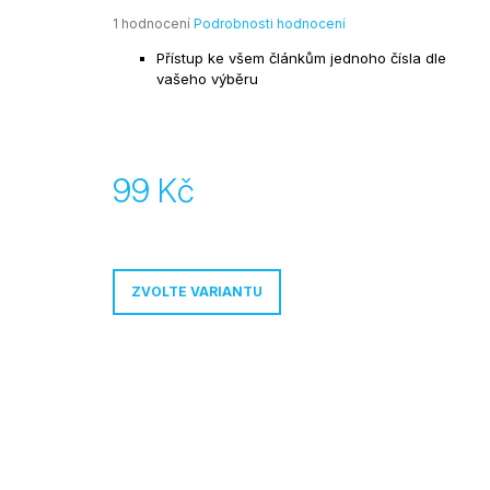
99 Kč
Průměrné
1 hodnocení
Podrobnosti hodnocení
hodnocení
Přístup ke všem článkům jednoho čísla dle
produktu
vašeho výběru
je
5,0
z
5
hvězdiček.
99 Kč
Měrná
cena:
ZVOLTE VARIANTU