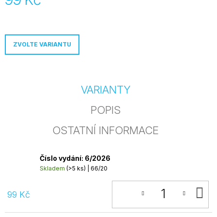
j
Měrná
e
cena:
m
e
ZVOLTE VARIANTU
JEDNOTLIVÉ
ČÍSLO
ONLINE
99
VARIANTY
Kč
POPIS
OSTATNÍ INFORMACE
Číslo vydání: 6/2026
Skladem
(>5 ks)
| 66/20
D
99 Kč
K