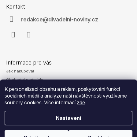
á
Kontakt
p
a
redakce@divadelni-noviny.cz
t
í
Facebook
Instagram
Informace pro vás
Jak nakupovat
Obchodní podmínky
Podmínky ochrany osobních údajů
K personalizaci obsahu a reklam, poskytování funkcí
sociálních médií a analýze naší návštěvnosti využíváme
Reklamace
soubory cookies. Více informací
zde
.
Kontakty
Nastavení
© 2026 Eshop - Divadelní noviny. Všechna
Vytvořil Shoptet