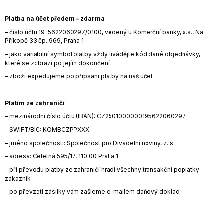
Platba na účet předem – zdarma
– číslo účtu 19-5622060297/0100, vedený u Komerční banky, a.s., Na
Příkopě 33 čp. 969, Praha 1
– jako variabilní symbol platby vždy uvádějte kód dané objednávky,
které se zobrazí po jejím dokončení
– zboží expedujeme po připsání platby na náš účet
Platím ze zahraničí
– mezinárodní číslo účtu (IBAN): CZ2501000000195622060297
– SWIFT/BIC: KOMBCZPPXXX
– jméno společnosti: Společnost pro Divadelní noviny, z. s.
– adresa: Celetná 595/17, 110 00 Praha 1
– při převodu platby ze zahraničí hradí všechny transakční poplatky
zákazník
– po převzetí zásilky vám zašleme e-mailem daňový doklad