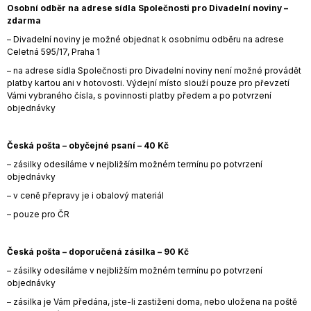
Osobní odběr na adrese sídla Společnosti pro Divadelní noviny –
a
zdarma
j
– Divadelní noviny je možné objednat k osobnímu odběru na adrese
í
Celetná 595/17, Praha 1
t
– na adrese sídla Společnosti pro Divadelní noviny není možné provádět
platby kartou ani v hotovosti. Výdejní místo slouží pouze pro převzetí
?
Vámi vybraného čísla, s povinnosti platby předem a po potvrzení
objednávky
Česká pošta – obyčejné psaní – 40 Kč
HLEDAT
– zásilky odesíláme v nejbližším možném termínu po potvrzení
objednávky
– v ceně přepravy je i obalový materiál
– pouze pro ČR
D
o
p
Česká pošta – doporučená zásilka – 90 Kč
o
r
– zásilky odesíláme v nejbližším možném termínu po potvrzení
u
objednávky
č
– zásilka je Vám předána, jste-li zastiženi doma, nebo uložena na poště
u