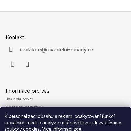
Z
á
Kontakt
p
a
redakce@divadelni-noviny.cz
t
í
Facebook
Instagram
Informace pro vás
Jak nakupovat
Obchodní podmínky
Podmínky ochrany osobních údajů
K personalizaci obsahu a reklam, poskytování funkcí
sociálních médií a analýze naší návštěvnosti využíváme
Reklamace
soubory cookies. Více informací
zde
.