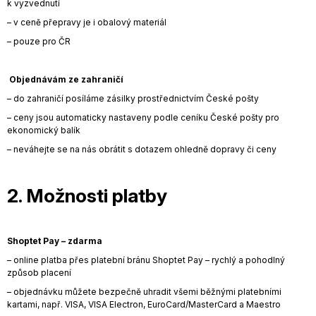
k vyzvednutí
j
– v ceně přepravy je i obalový materiál
e
m
– pouze pro ČR
e
Objednávám ze zahraničí
PŘEDPLATNÉ
WEBU
– do zahraničí posíláme zásilky prostřednictvím České pošty
NA
– ceny jsou automaticky nastaveny podle ceníku České pošty pro
MĚSÍC
ekonomický balík
250
Kč
– neváhejte se na nás obrátit s dotazem ohledně dopravy či ceny
2. Možnosti platby
Shoptet Pay – zdarma
– online platba přes platební bránu Shoptet Pay – rychlý a pohodlný
způsob placení
– objednávku můžete bezpečně uhradit všemi běžnými platebními
kartami, např. VISA, VISA Electron, EuroCard/MasterCard a Maestro