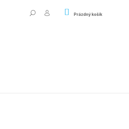
NÁKUPNÍ
HLEDAT
KOŠÍK
Prázdný košík
PŘIHLÁŠENÍ
Následující
ÍSLO ONLINE