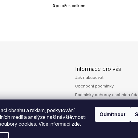
3
položek celkem
O
v
l
á
d
a
c
í
p
r
v
Informace pro vás
k
Jak nakupovat
y
v
Obchodní podmínky
ý
Podmínky ochrany osobních úda
p
i
Reklamace
s
zaci obsahu a reklam, poskytování
Kontakty
u
Odmítnout
S
lních médií a analýze naší návštěvnosti
oubory cookies. Více informací
zde
.