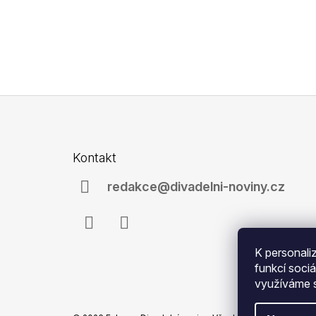
Z
á
Kontakt
p
a
redakce@divadelni-noviny.cz
t
í
Facebook
Instagram
K personali
funkcí sociá
využíváme s