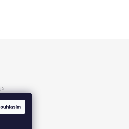
jů
ouhlasím