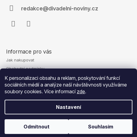
p
y
j
a
redakce@divadelni-noviny.cz
v
e
t
ý
m
p
e
í
i
Facebook
Instagram
s
PODPORA
u
DIVADELNÍCH
NOVIN
Informace pro vás
5
000
Jak nakupovat
Kč
Obchodní podmínky
Podmínky ochrany osobních údajů
K personalizaci obsahu a reklam, poskytování funkcí
sociálních médií a analýze naší návštěvnosti využíváme
Reklamace
soubory cookies. Více informací
zde
.
Kontakty
Nastavení
© 2026 Eshop - Divadelní noviny. Všechna
Vytvořil Shoptet
Odmítnout
Souhlasím
práva vyhrazena.
Upravit nastavení cookies