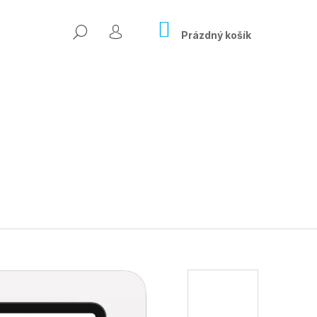
NÁKUPNÍ
HLEDAT
KOŠÍK
Prázdný košík
PŘIHLÁŠENÍ
Následující
ÍSLO ONLINE