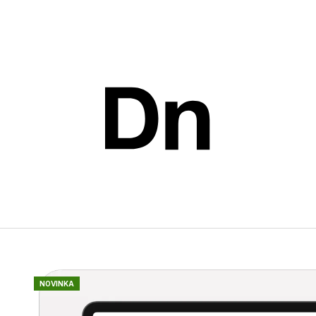
Co potřebujete najít?
HLEDAT
Doporučujeme
NOVINKA
ROČNÍ PŘEDPLATNÉ PRINTU
JEDNOTLIVÉ Č