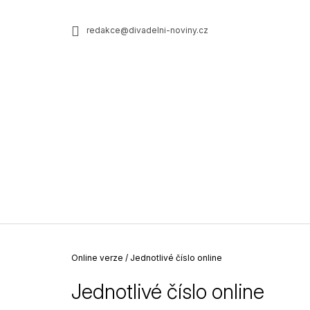
K
Přejít
na
o
ZPĚT
ZPĚT
redakce@divadelni-noviny.cz
obsah
DO
DO
š
OBCHODU
OBCHODU
í
k
Domů
Online verze
/
Jednotlivé číslo online
Jednotlivé číslo online
JEDNOTLIVÉ ČÍSLO PRINTU