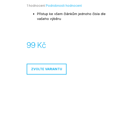
99 Kč
Průměrné
1 hodnocení
Podrobnosti hodnocení
hodnocení
Přístup ke všem článkům jednoho čísla dle
produktu
vašeho výběru
je
5,0
z
5
hvězdiček.
99 Kč
Měrná
cena:
ZVOLTE VARIANTU