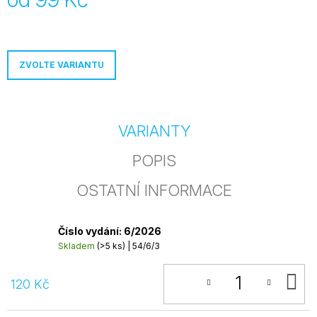
j
Měrná
e
cena:
m
e
ZVOLTE VARIANTU
PODPORA
DIVADELNÍCH
NOVIN
5
VARIANTY
000
Kč
POPIS
OSTATNÍ INFORMACE
Číslo vydání: 6/2026
Skladem
(>5 ks)
| 54/6/3
D
120 Kč
K