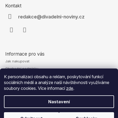
á
Kontakt
p
a
redakce@divadelni-noviny.cz
t
í
Facebook
Instagram
Informace pro vás
Jak nakupovat
Obchodní podmínky
Podmínky ochrany osobních údajů
K personalizaci obsahu a reklam, poskytování funkcí
sociálních médií a analýze naší návštěvnosti využíváme
Reklamace
soubory cookies. Více informací
zde
.
Kontakty
Nastavení
© 2026 Eshop - Divadelní noviny. Všechna
Vytvořil Shoptet