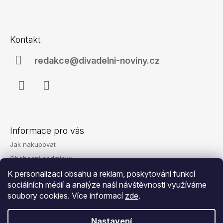
a
Z
j
á
í
Kontakt
p
t
a
redakce@divadelni-noviny.cz
?
t
í
Facebook
Instagram
HLEDAT
Informace pro vás
Jak nakupovat
D
Obchodní podmínky
o
Podmínky ochrany osobních údajů
K personalizaci obsahu a reklam, poskytování funkcí
p
o
sociálních médií a analýze naší návštěvnosti využíváme
Reklamace
r
soubory cookies. Více informací
zde
.
Kontakty
u
č
Nastavení
u