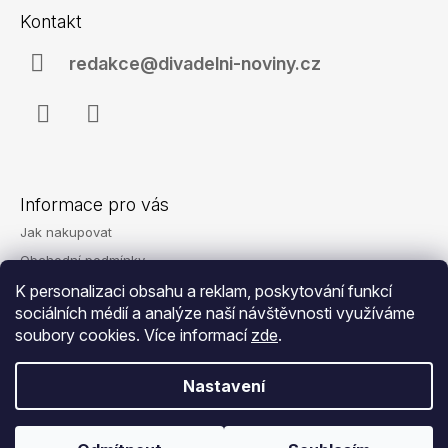
á
Kontakt
p
a
redakce@divadelni-noviny.cz
t
í
Facebook
Instagram
Informace pro vás
Jak nakupovat
Obchodní podmínky
Podmínky ochrany osobních údajů
K personalizaci obsahu a reklam, poskytování funkcí
sociálních médií a analýze naší návštěvnosti využíváme
Reklamace
soubory cookies. Více informací
zde
.
Kontakty
Nastavení
© 2026 Eshop - Divadelní noviny. Všechna
Vytvořil Shoptet