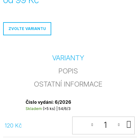
j
Měrná
e
cena:
m
e
ZVOLTE VARIANTU
ROČNÍ
PŘEDPLATNÉ
WEBU
800
VARIANTY
Kč
POPIS
OSTATNÍ INFORMACE
Číslo vydání: 6/2026
Skladem
(>5 ks)
| 54/6/3
D
120 Kč
K