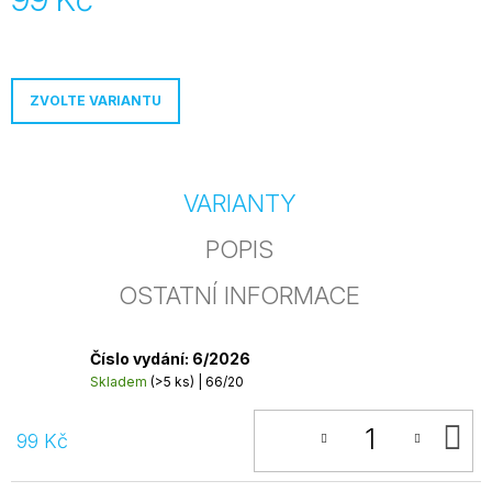
j
Měrná
e
cena:
m
e
ZVOLTE VARIANTU
PŘEDPLATNÉ
WEBU
NA
MĚSÍC
VARIANTY
250
Kč
POPIS
OSTATNÍ INFORMACE
Číslo vydání: 6/2026
Skladem
(>5 ks)
| 66/20
D
99 Kč
K