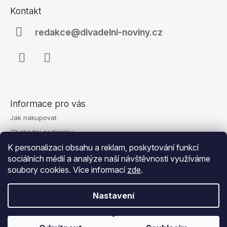
á
Kontakt
p
a
redakce@divadelni-noviny.cz
t
í
Facebook
Instagram
Informace pro vás
Jak nakupovat
Obchodní podmínky
Podmínky ochrany osobních údajů
K personalizaci obsahu a reklam, poskytování funkcí
sociálních médií a analýze naší návštěvnosti využíváme
Reklamace
soubory cookies. Více informací
zde
.
Kontakty
Nastavení
© 2026 Eshop - Divadelní noviny. Všechna
Vytvořil Shoptet