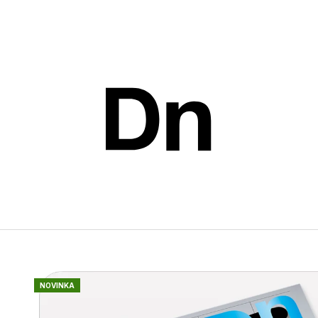
Co potřebujete najít?
HLEDAT
Doporučujeme
NOVINKA
ROČNÍ PŘEDPLATNÉ PRINTU
JEDNOTLIVÉ Č