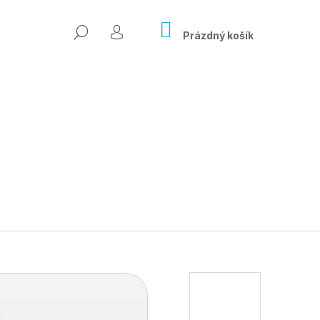
NÁKUPNÍ
HLEDAT
KOŠÍK
Prázdný košík
PŘIHLÁŠENÍ
Následující
ÍSLO ONLINE