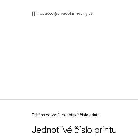
K
Přejít
na
o
ZPĚT
ZPĚT
redakce@divadelni-noviny.cz
obsah
DO
DO
š
OBCHODU
OBCHODU
í
k
Domů
Tištěná verze
/
Jednotlivé číslo printu
Jednotlivé číslo printu
JEDNOTLIVÉ ČÍSLO PRINTU