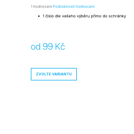
99 Kč
Průměrné
1 hodnocení
Podrobnosti hodnocení
hodnocení
1 číslo dle vašeho výběru přímo do schránky
produktu
je
5,0
z
5
od
99 Kč
hvězdiček.
Měrná
cena:
ZVOLTE VARIANTU