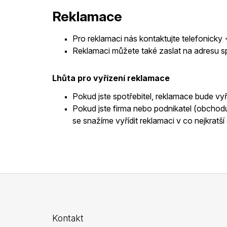
99 Kč
Reklamace
Pro reklamaci nás kontaktujte telefonic
Reklamaci můžete také zaslat na adresu s
Lhůta pro vyřízení reklamace
Pokud jste spotřebitel, reklamace bude vyř
Pokud jste firma nebo podnikatel (obchod
se
snažíme vyřídit reklamaci v co nejkratší
Z
á
Kontakt
p