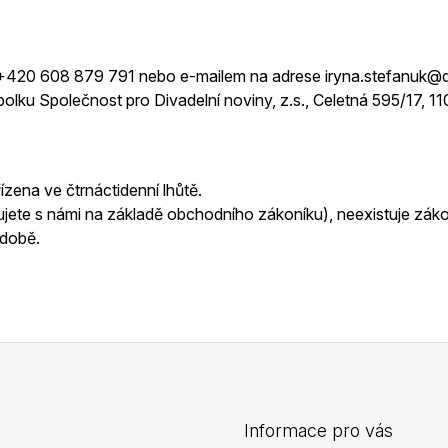
990 Kč
99 Kč
ky +420 608 879 791 nebo e-mailem na
adrese iryna.stefanuk@d
polku Společnost pro Divadelní noviny,
z.s., Celetná 595/17, 11
ízena ve čtrnáctidenní lhůtě.
ujete s námi na základě obchodního
zákoníku), neexistuje záko
 době.
Informace pro vás