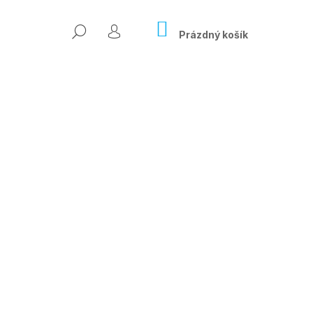
NÁKUPNÍ
HLEDAT
KOŠÍK
Prázdný košík
PŘIHLÁŠENÍ
Následující
ÍSLO ONLINE