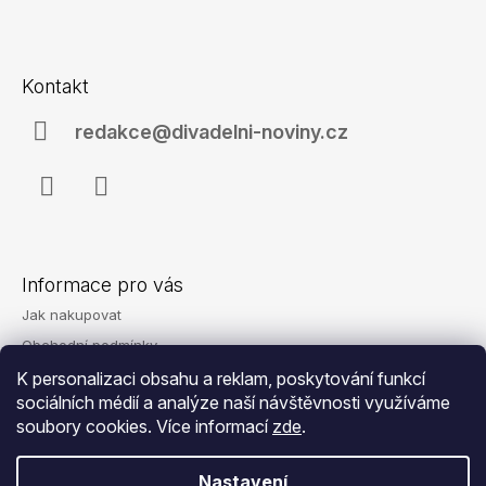
a
Z
j
á
í
Kontakt
p
t
a
redakce@divadelni-noviny.cz
?
t
í
Facebook
Instagram
HLEDAT
Informace pro vás
Jak nakupovat
D
Obchodní podmínky
o
Podmínky ochrany osobních údajů
K personalizaci obsahu a reklam, poskytování funkcí
p
o
sociálních médií a analýze naší návštěvnosti využíváme
Reklamace
r
soubory cookies. Více informací
zde
.
Kontakty
u
č
Nastavení
u