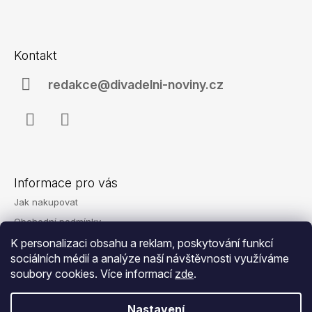
a
Z
j
á
í
Kontakt
p
t
a
redakce@divadelni-noviny.cz
?
t
í
Facebook
Instagram
HLEDAT
Informace pro vás
Jak nakupovat
D
Obchodní podmínky
o
Podmínky ochrany osobních údajů
K personalizaci obsahu a reklam, poskytování funkcí
p
o
sociálních médií a analýze naší návštěvnosti využíváme
Reklamace
r
soubory cookies. Více informací
zde
.
Kontakty
u
č
Nastavení
u