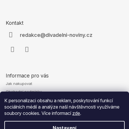
a
Z
j
á
í
Kontakt
p
t
a
redakce@divadelni-noviny.cz
?
t
í
Facebook
Instagram
HLEDAT
Informace pro vás
Jak nakupovat
D
Obchodní podmínky
o
Podmínky ochrany osobních údajů
K personalizaci obsahu a reklam, poskytování funkcí
p
o
sociálních médií a analýze naší návštěvnosti využíváme
Reklamace
r
soubory cookies. Více informací
zde
.
Kontakty
u
č
Nastavení
u