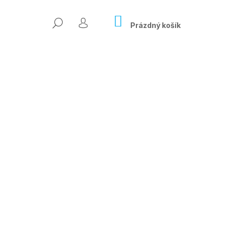
NÁKUPNÍ
HLEDAT
KOŠÍK
Prázdný košík
PŘIHLÁŠENÍ
Následující
ÍSLO ONLINE