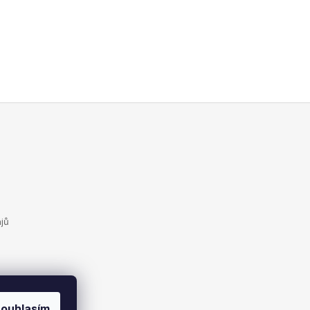
jů
ouhlasím