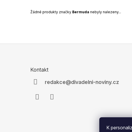
99 Kč
Žádné produkty značky
Bermuda
nebyly nalezeny...
Z
á
Kontakt
p
a
redakce@divadelni-noviny.cz
t
í
Facebook
Instagram
K personali