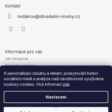
á
a
Kontakt
p
j
a
redakce@divadelni-noviny.cz
í
t
t
í
?
Facebook
Instagram
Informace pro vás
HLEDAT
Jak nakupovat
Obchodní podmínky
Podmínky ochrany osobních údajů
K personalizaci obsahu a reklam, poskytování funkcí
D
sociálních médií a analýze naší návštěvnosti využíváme
Reklamace
o
soubory cookies. Více informací
zde
.
Kontakty
p
o
Nastavení
r
u
č
© 2026 Eshop - Divadelní noviny. Všechna
Vytvořil Shoptet
u